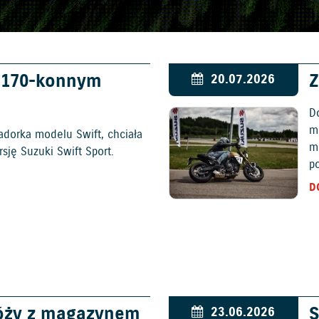
w 170-konnym
Z
20.07.2026
D
mo
adorka modelu Swift, chciała
m
ję Suzuki Swift Sport.
p
D
óży z magazynem
S
23.06.2026