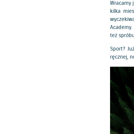
Wracamy j
kilka mie
wyczekiwa
Academy. 
też spróbu
Sport? Ju
ręcznej, n