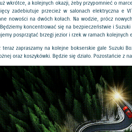
uż wkrótce, a kolejnych okazji, żeby przypomnieć o marce
sięcy zadebiutuje przecież w salonach elektryczna e V
ne nowości na dwóch kołach. Na wodzie, prócz nowych s
Będziemy koncentrować się na bezpieczeństwie i Suzuki 
jemy posprzątać brzegi jezior i rzek w ramach kolejnych e
ż teraz zapraszamy na kolejne bokserskie gale Suzuki Boxi
ożnej oraz koszykówki. Będzie się działo. Pozostańcie z 