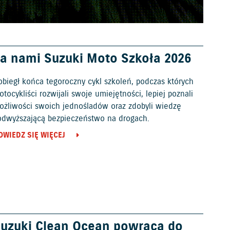
a nami Suzuki Moto Szkoła 2026
obiegł końca tegoroczny cykl szkoleń, podczas których
tocykliści rozwijali swoje umiejętności, lepiej poznali
ożliwości swoich jednośladów oraz zdobyli wiedzę
odwyższającą bezpieczeństwo na drogach.
OWIEDZ SIĘ WIĘCEJ
uzuki Clean Ocean powraca do