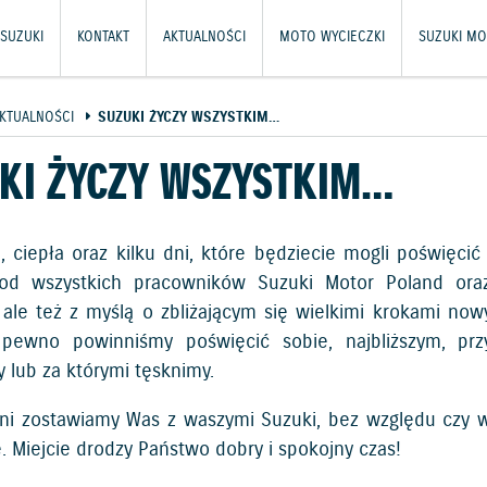
SUZUKI
KONTAKT
AKTUALNOŚCI
MOTO WYCIECZKI
SUZUKI MO
KTUALNOŚCI
SUZUKI ŻYCZY WSZYSTKIM…
KI ŻYCZY WSZYSTKIM…
, ciepła oraz kilku dni, które będziecie mogli poświęc
 od wszystkich pracowników Suzuki Motor Poland ora
 ale też z myślą o zbliżającym się wielkimi krokami no
pewno powinniśmy poświęcić sobie, najbliższym, przyj
 lub za którymi tęsknimy.
dni zostawiamy Was z waszymi Suzuki, bez względu czy w
. Miejcie drodzy Państwo dobry i spokojny czas!