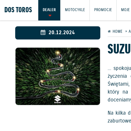
DOS TOROS
DEALER
MOTOCYKLE
PROMOCJE
MOJE 
20.12.2024
HOME
A
SUZU
… spokoju
życzenia
Świętami,
który na 
doceniamy
Na kilka 
zaburtowe