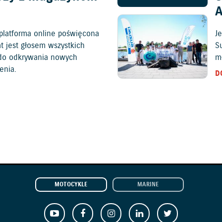
platforma online poświęcona
Je
at jest głosem wszystkich
S
c do odkrywania nowych
mł
enia.
D
MOTOCYKLE
MARINE