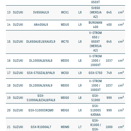
650XT
SV650
3
13
SUZUKI
SV650AUL9
WCX1
L9
(WERSJA
645
cm
A2)
BURGMAN
3
14
SUZUKI
AN400AL9
WDU0
L9
400
cm
400
V-STROM
650 /
3
15
SUZUKI
DL650AUEL9/XAUEL9
WC70
L9
650XT
645
cm
(WERSJA
A2)
V-STROM
3
16
SUZUKI
DL1000AL8/XAL8
WDD0
L8
1000 /
1037
cm
1000XT
3
17
SUZUKI
GSX-S750ZAL9/YAL9
WC50
L9
GSX-S750
749
cm
V-STROM
3
18
SUZUKI
DL1000AL9/XAL9
WDD0
L9
1000 /
1037
cm
1000XT
GSX-
GSX-
3
19
SUZUKI
WDG0
L8
999
cm
S1000AL8/ZAL8/FAL8
S1000
GSX-
3
20
SUZUKI
GSX-S1000SRQM0
WDG0
L9
S1000S
999
cm
KATANA
GSX-
R1000 /
3
21
SUZUKI
GSX-R1000AL7
WDM0
L7
1000
cm
GSX-