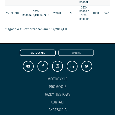
R1000R
GSX-
GSX-
R1000 /
3
22
SUZUKI
WDM0
L9
1000
cm
R1000AL9/RAL9/RZAL9
GSX-
R1000R
* zgodnie z Rozporządzeniem 134/2014/EU
MOTOCYKLE
MARINE
MOTOCYKLE
PROMOCJE
JAZDY TESTOWE
KONTAKT
AKCESORIA