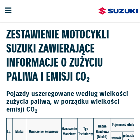
ZESTAWIENIE MOTOCYKLI
SUZUKI ZAWIERAJĄCE
INFORMACJE O ZUŻYCIU
PALIWA I EMISJI CO₂
Pojazdy uszeregowane według wielkości
zużycia paliwa, w porządku wielkości
emisji CO
2
M
Pojemność silnika
Nazwa
Oznaczenie
Typ
Lp.
Marka
Oznaczenie Serwisowe
Handlowa
Modelowe
Techniczny
jednostka
(Model)
wartość
w