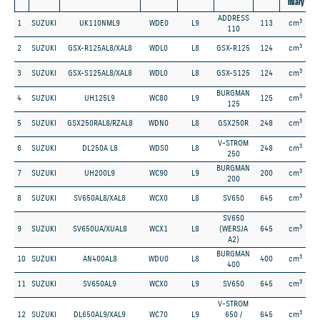
miary
ADDRESS
3
1
SUZUKI
UK110NML9
WDE0
L9
113
cm
110
3
2
SUZUKI
GSX-R125AL8/XAL8
WDL0
L8
GSX-R125
124
cm
3
3
SUZUKI
GSX-S125AL8/XAL8
WDL0
L8
GSX-S125
124
cm
BURGMAN
3
4
SUZUKI
UH125L9
WC80
L9
125
cm
125
3
5
SUZUKI
GSX250RAL8/RZAL8
WDN0
L8
GSX250R
248
cm
V-STROM
3
6
SUZUKI
DL250A L8
WDS0
L8
248
cm
250
BURGMAN
3
7
SUZUKI
UH200L9
WC90
L9
200
cm
200
3
8
SUZUKI
SV650AL8/XAL8
WCX0
L8
SV650
645
cm
SV650
3
9
SUZUKI
SV650UA/XUAL8
WCX1
L8
(WERSJA
645
cm
A2)
BURGMAN
3
10
SUZUKI
AN400AL8
WDU0
L8
400
cm
400
3
11
SUZUKI
SV650AL9
WCX0
L9
SV650
645
cm
V-STROM
3
12
SUZUKI
DL650AL9/XAL9
WC70
L9
650 /
645
cm