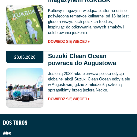
magazynem KUKBUK
Kultowy magazyn i wiodąca platforma online
poświęcona tematyce kulinarnej od 13 lat jest
głosem wszystkich polskich foodies,
inspirując do odkrywania nowych smaków i
celebrowania jedzenia.
DOWIEDZ SIĘ WIĘCEJ
Suzuki Clean Ocean
23.06.2026
powraca do Augustowa
Jesienią 2022 roku pierwsza polska edycja
globalnej akcji Suzuki Clean Ocean odbyła się
w Augustowie, gdzie z młodzieżą szkolną
sprzątaliśmy brzeg jeziora Necko.
DOWIEDZ SIĘ WIĘCEJ
DOS TOROS
Adres