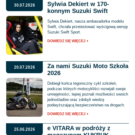
Sylwia Dekiert w 170-
30.07.2026
konnym Suzuki Swift
Sylwia Dekiert, nasza ambasadorka modelu
Swift, chciała przetestować wyścigową wersję
Suzuki Swift Sport.
DOWIEDZ SIĘ WIĘCEJ
Za nami Suzuki Moto Szkoła
20.07.2026
2026
Dobiegł końca tegoroczny cykl szkoleń,
podczas których motocykliści rozwijali swoje
umiejętności, lepiej poznali możliwości swoich
jednośladów oraz zdobyli wiedzę
podwyższającą bezpieczeństwo na drogach.
DOWIEDZ SIĘ WIĘCEJ
e VITARA w podróży z
25.06.2026