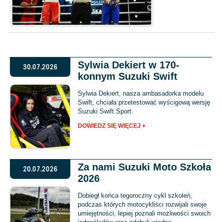
Sylwia Dekiert w 170-
30.07.2026
konnym Suzuki Swift
Sylwia Dekiert, nasza ambasadorka modelu
Swift, chciała przetestować wyścigową wersję
Suzuki Swift Sport.
DOWIEDZ SIĘ WIĘCEJ
Za nami Suzuki Moto Szkoła
20.07.2026
2026
Dobiegł końca tegoroczny cykl szkoleń,
podczas których motocykliści rozwijali swoje
umiejętności, lepiej poznali możliwości swoich