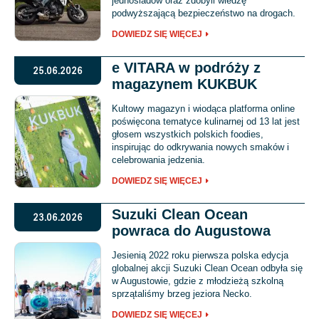
jednośladów oraz zdobyli wiedzę
podwyższającą bezpieczeństwo na drogach.
DOWIEDZ SIĘ WIĘCEJ
e VITARA w podróży z
25.06.2026
magazynem KUKBUK
Kultowy magazyn i wiodąca platforma online
poświęcona tematyce kulinarnej od 13 lat jest
głosem wszystkich polskich foodies,
inspirując do odkrywania nowych smaków i
celebrowania jedzenia.
DOWIEDZ SIĘ WIĘCEJ
Suzuki Clean Ocean
23.06.2026
powraca do Augustowa
Jesienią 2022 roku pierwsza polska edycja
globalnej akcji Suzuki Clean Ocean odbyła się
w Augustowie, gdzie z młodzieżą szkolną
sprzątaliśmy brzeg jeziora Necko.
DOWIEDZ SIĘ WIĘCEJ