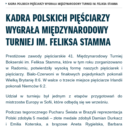
KADRA POLSKICH PIĘŚCIARZY WYGRAŁA MIĘDZYNARODOWY TURNIEJ IM. FELIKSA STAMMA
KADRA POLSKICH PIĘŚCIARZY
WYGRAŁA MIĘDZYNARODOWY
TURNIEJ IM. FELIKSA STAMMA
Prestiżowe zawody pięściarskie 41. Międzynarodowy Turniej
Bokserski im. Feliksa Stamma, które w tym roku zorganizowano
w Radomiu, potwierdziły wysoką formę naszych pięściarek i
pięściarzy. Biało-Czerwoni w finałowych pojedynkach pokonali
Wielką Brytanię 8:6. W walce o trzecie miejsce pięściarze Irlandii
pokonali Niemców 6:2.
Udział w turnieju był jednym z etapów przygotowań do
mistrzostw Europy w Sofii, które odbędą się we wrześniu.
Podczas tegorocznego Pucharu Świata w Brazylii reprezentacja
Polski zdobyła 5 medali – złote medale zdobyli Damian Durkacz
i Emilia Koterska, a brązowe Aneta Rygielska, Barbara